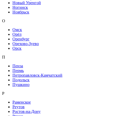
Новый Уренгой
Ногинск
Ноябрьск
О
Омск
Орёл
Оренбург
Орехово-Зуево
Орск
П
Пенза
Пермь
Петропавловск-Камчатский
Подольск
Пушкино
Р
Раменское
Реутов
Ростов-на-Дону