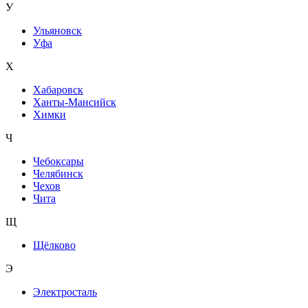
У
Ульяновск
Уфа
Х
Хабаровск
Ханты-Мансийск
Химки
Ч
Чебоксары
Челябинск
Чехов
Чита
Щ
Щёлково
Э
Электросталь