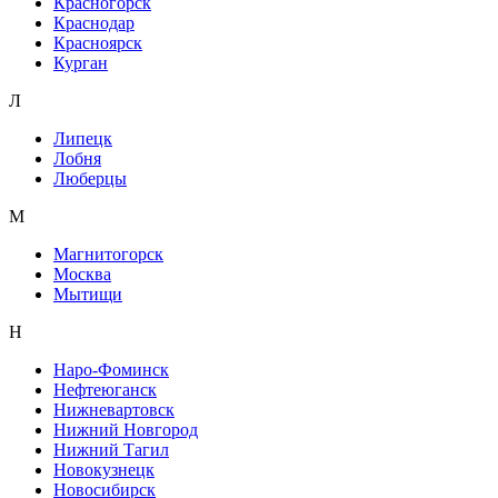
Красногорск
Краснодар
Красноярск
Курган
Л
Липецк
Лобня
Люберцы
М
Магнитогорск
Москва
Мытищи
Н
Наро-Фоминск
Нефтеюганск
Нижневартовск
Нижний Новгород
Нижний Тагил
Новокузнецк
Новосибирск