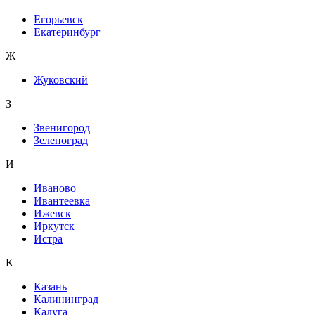
Егорьевск
Екатеринбург
Ж
Жуковский
З
Звенигород
Зеленоград
И
Иваново
Ивантеевка
Ижевск
Иркутск
Истра
К
Казань
Калининград
Калуга