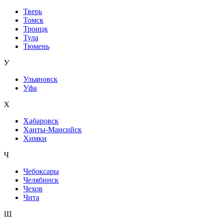
Тверь
Томск
Троицк
Тула
Тюмень
У
Ульяновск
Уфа
Х
Хабаровск
Ханты-Мансийск
Химки
Ч
Чебоксары
Челябинск
Чехов
Чита
Щ