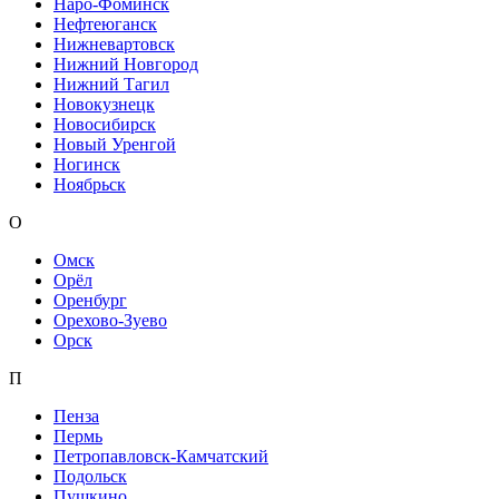
Наро-Фоминск
Нефтеюганск
Нижневартовск
Нижний Новгород
Нижний Тагил
Новокузнецк
Новосибирск
Новый Уренгой
Ногинск
Ноябрьск
О
Омск
Орёл
Оренбург
Орехово-Зуево
Орск
П
Пенза
Пермь
Петропавловск-Камчатский
Подольск
Пушкино