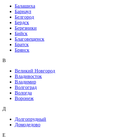
Балашиха
Барнаул
Белгород
Бердск
Березники
Бийск
Благовещенск
Братск
Брянск
В
Великий Новгород
Владивосток
Владимир
Волгоград
Вологда
Воронеж
Д
Долгопрудный
Домодедово
Е